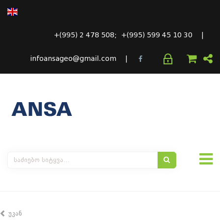
+(995) 2 478 508; +(995) 599 45 10 30 |
infoansageo@gmail.com |
უკან