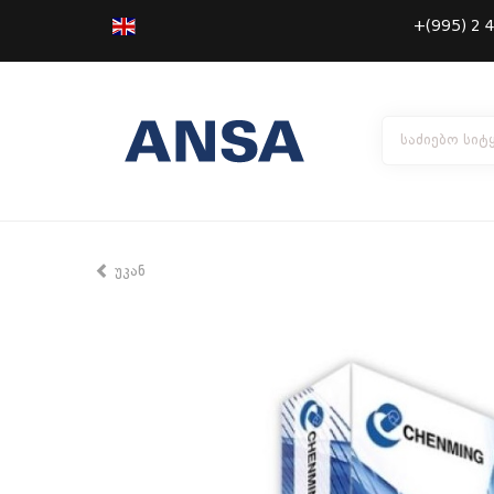
+(995) 2
უკან