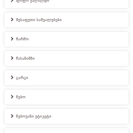
ფოტო ქაღალდი
შესაფუთი საშუალებები
ჩარჩო
ჩასანიშნი
ცარცი
წებო
წებოვანი ეტიკეტი